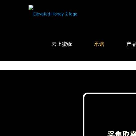
云上蜜缘
承诺
产
采集取蜜