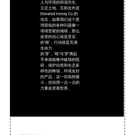
人与环境的和谐共生、
立足土地、互助合作是
Elevated Honey Co.的
信念，如果我们这个星
球面临的各种问题像一
堵堵坚硬的城墙，那么
改变的信心就是坚实
的‘根’，行动就是充满
生命力
的‘芽’，‘根’与‘芽’携起
手来就能够冲破墙的阻
碍，保护自然和生态多
样性的蜂场，环境友好
的产品，这一切虽然微
小，但却用一点一点的
力量改变着世界。