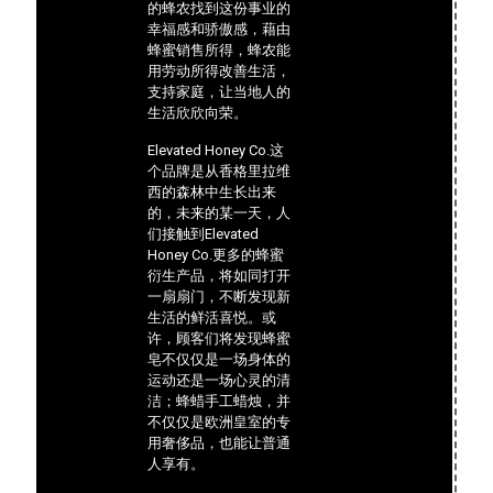
的蜂农找到这份事业的
幸福感和骄傲感，藉由
蜂蜜销售所得，蜂农能
用劳动所得改善生活，
支持家庭，让当地人的
生活欣欣向荣。
Elevated Honey Co.这
个品牌是从香格里拉维
西的森林中生长出来
的，未来的某一天，人
们接触到Elevated
Honey Co.更多的蜂蜜
衍生产品，将如同打开
一扇扇门，不断发现新
生活的鲜活喜悦。或
许，顾客们将发现蜂蜜
皂不仅仅是一场身体的
运动还是一场心灵的清
洁；蜂蜡手工蜡烛，并
不仅仅是欧洲皇室的专
用奢侈品，也能让普通
人享有。